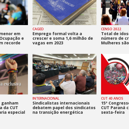
CAGED
CENSO 2022
 menor em
Emprego formal volta a
Total de idos
 Ocupação e
crescer e soma 1,6 milhão de
número de cr
m recorde
vagas em 2023
Mulheres são
INTERNACIONAL
CUT 40 ANOS
+ ganham
Sindicalistas internacionais
15º Congress
ca da CUT
debatem papel dos sindicatos
CUT Paraná 
ria especial
na transição energética
sexta-feira