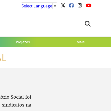
Select Language
▼
Projetos
Mais ...
AL
ório Social foi
 sindicatos na