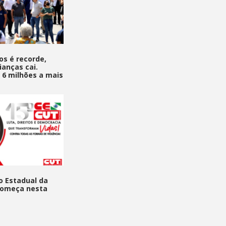
os é recorde,
ianças cai.
 6 milhões a mais
o Estadual da
começa nesta