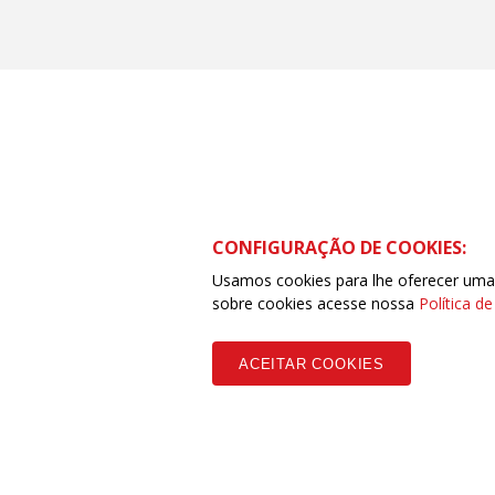
CONFIGURAÇÃO DE COOKIES:
Rua Caetano Pinto, 575 -
Telefone: (11) 2108-9299 
Usamos cookies para lhe oferecer uma e
sobre cookies acesse nossa
Política d
ACEITAR COOKIES