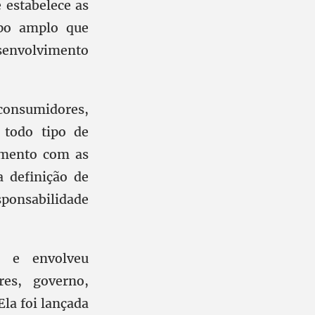
estabelece as
opo amplo que
senvolvimento
consumidores,
 todo tipo de
namento com as
 definição de
esponsabilidade
 e envolveu
res, governo,
la foi lançada