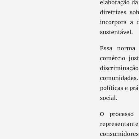
elaboração d
diretrizes s
incorpora a 
sustentável.
Essa norma e
comércio jus
discriminação
comunidades.
políticas e pr
social.
O processo
representant
consumidores,