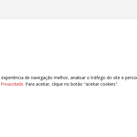
 5º Andar - Brás - São Paulo - SP - CEP: 03041-000
- (11) 2108-9130 - (11) 2108-914
xperiência de navegação melhor, analisar o tráfego do site e perso
e Privacidade
. Para aceitar, clique no botão "aceitar cookies".